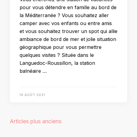
pour vous détendre en famille au bord de
la Méditerranée ? Vous souhaitez aller
camper avec vos enfants ou entre amis
et vous souhaitez trouver un spot qui allie
ambiance de bord de mer et jolie situation
géographique pour vous permettre
quelques visites ? Située dans le
Languedoc-Roussillon, la station
balnéaire …
16 AOÛT 2021
Navigation
Articles plus anciens
des