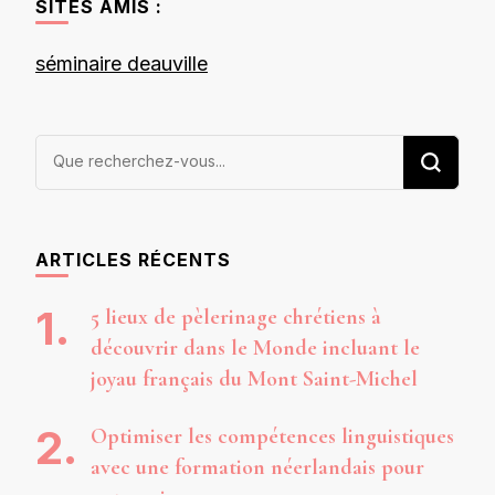
articles
SITES AMIS :
séminaire deauville
Vous
recherchiez
quelque
chose ?
ARTICLES RÉCENTS
5 lieux de pèlerinage chrétiens à
découvrir dans le Monde incluant le
joyau français du Mont Saint-Michel
Optimiser les compétences linguistiques
avec une formation néerlandais pour