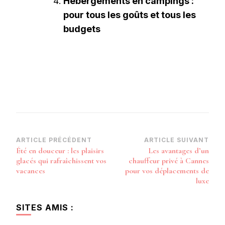
Hébergements en campings :
pour tous les goûts et tous les
budgets
Navigation
ARTICLE PRÉCÉDENT
ARTICLE SUIVANT
Été en douceur : les plaisirs
Les avantages d’un
d’article
glacés qui rafraîchissent vos
chauffeur privé à Cannes
vacances
pour vos déplacements de
luxe
SITES AMIS :