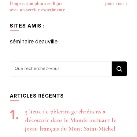
d’article
l’impression photo en ligne
pour vous ?
avec un service expérimenté
SITES AMIS :
séminaire deauville
Vous
recherchiez
quelque
chose ?
ARTICLES RÉCENTS
5 lieux de pèlerinage chrétiens à
découvrir dans le Monde incluant le
joyau français du Mont Saint-Michel