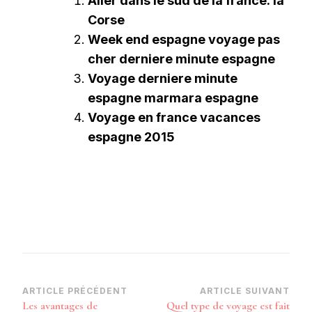
Aller dans le sud de la france: la
Corse
Week end espagne voyage pas
cher derniere minute espagne
Voyage derniere minute
espagne marmara espagne
Voyage en france vacances
espagne 2015
Navigation
ARTICLE PRÉCÉDENT
ARTICLE SUIVANT
Les avantages de
Quel type de voyage est fait