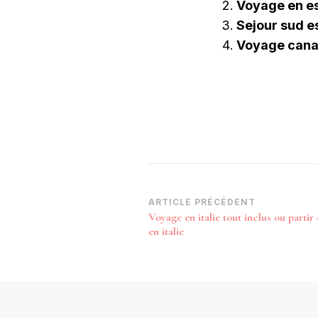
Voyage en es
Sejour sud 
Voyage canad
Navigation
ARTICLE PRÉCÉDENT
Voyage en italie tout inclus ou partir
d’article
en italie