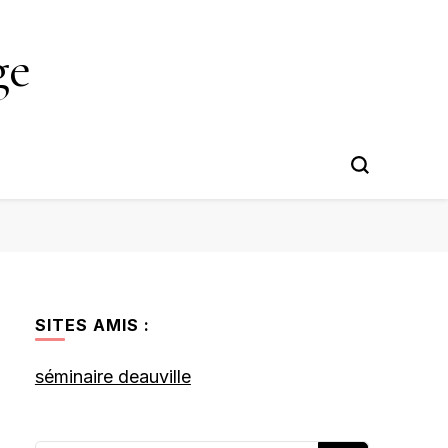
ge
SITES AMIS :
séminaire deauville