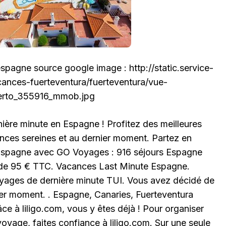
spagne source google image : http://static.service-
nces-fuerteventura/fuerteventura/vue-
uerto_355916_mmob.jpg
ière minute en Espagne ! Profitez des meilleures
nces sereines et au dernier moment. Partez en
Espagne avec GO Voyages : 916 séjours Espagne
r de 95 € TTC. Vacances Last Minute Espagne.
oyages de dernière minute TUI. Vous avez décidé de
ier moment. . Espagne, Canaries, Fuerteventura
ce à liligo.com, vous y êtes déjà ! Pour organiser
voyage, faites confiance à liligo.com. Sur une seule