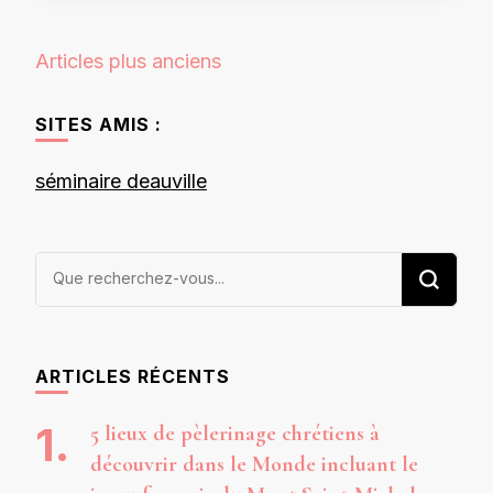
Navigation
Articles plus anciens
des
articles
SITES AMIS :
séminaire deauville
Vous
recherchiez
quelque
chose ?
ARTICLES RÉCENTS
5 lieux de pèlerinage chrétiens à
découvrir dans le Monde incluant le