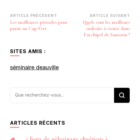
Navigation
ARTICLE PRÉCÉDENT
ARTICLE SUIVANT
Les meilleures périodes pour
Quels sont les meilleurs
d’article
partir au Cap-Vert
endroits à visiter dans
l’archipel de Santorin ?
SITES AMIS :
séminaire deauville
Vous
recherchiez
quelque
chose ?
ARTICLES RÉCENTS
5 lieux de pèlerinage chrétiens à