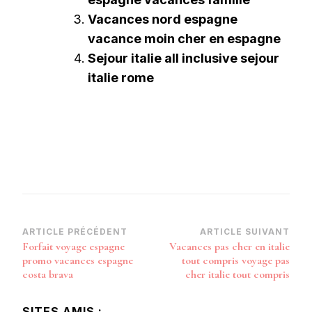
Vacances nord espagne
vacance moin cher en espagne
Sejour italie all inclusive sejour
italie rome
Navigation
ARTICLE PRÉCÉDENT
ARTICLE SUIVANT
Forfait voyage espagne
Vacances pas cher en italie
d’article
promo vacances espagne
tout compris voyage pas
costa brava
cher italie tout compris
SITES AMIS :