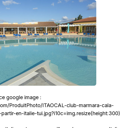
rce google image :
.com/ProduitPhoto/ITAOCAL-club-marmara-cala-
partir-en-italie-tui.jpg?i10c=img.resize(height:300)