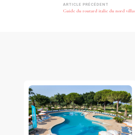
Navigation
ARTICLE PRÉCÉDENT
Guide du routard italie du nord villas
d’article