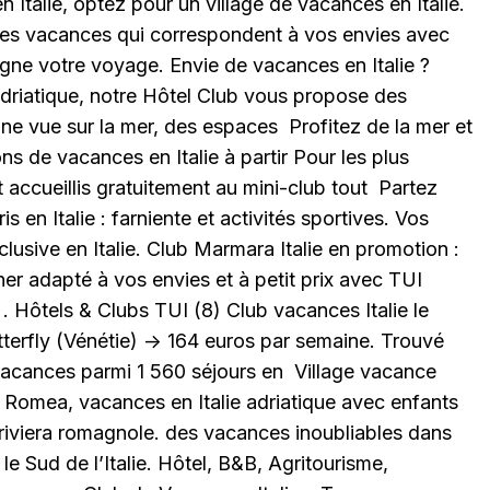
n Italie, optez pour un village de vacances en Italie.
z les vacances qui correspondent à vos envies avec
ligne votre voyage. Envie de vacances en Italie ?
Adriatique, notre Hôtel Club vous propose des
ne vue sur la mer, des espaces Profitez de la mer et
s de vacances en Italie à partir Pour les plus
t accueillis gratuitement au mini-club tout Partez
s en Italie : farniente et activités sportives. Vos
lusive en Italie. Club Marmara Italie en promotion :
er adapté à vos envies et à petit prix avec TUI
. Hôtels & Clubs TUI (8) Club vacances Italie le
terfly (Vénétie) -> 164 euros par semaine. Trouvé
vacances parmi 1 560 séjours en Village vacance
a Romea, vacances en Italie adriatique avec enfants
 riviera romagnole. des vacances inoubliables dans
le Sud de l’Italie. Hôtel, B&B, Agritourisme,