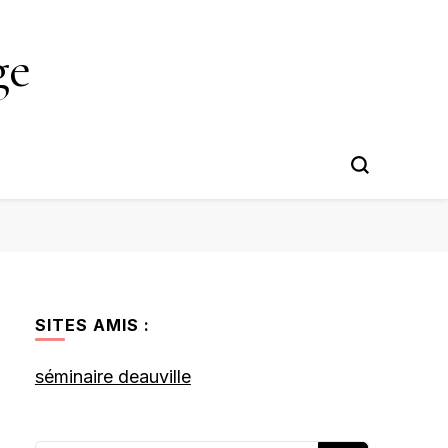
ge
SITES AMIS :
séminaire deauville