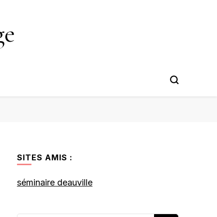
ge
SITES AMIS :
séminaire deauville