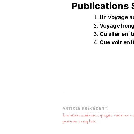
Publications S
Un voyage au
Voyage hong
Ou aller en it
Que voir en 
Navigation
ARTICLE PRÉCÉDENT
Location semaine espagne vacances 
d’article
pension complete