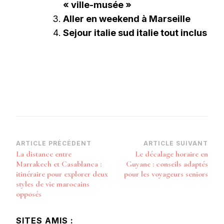
« ville-musée »
Aller en weekend à Marseille
Sejour italie sud italie tout inclus
Navigation
ARTICLE PRÉCÉDENT
ARTICLE SUIVANT
La distance entre
Le décalage horaire en
d’article
Marrakech et Casablanca :
Guyane : conseils adaptés
itinéraire pour explorer deux
pour les voyageurs seniors
styles de vie marocains
opposés
SITES AMIS :