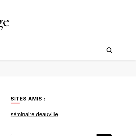
ge
SITES AMIS :
séminaire deauville