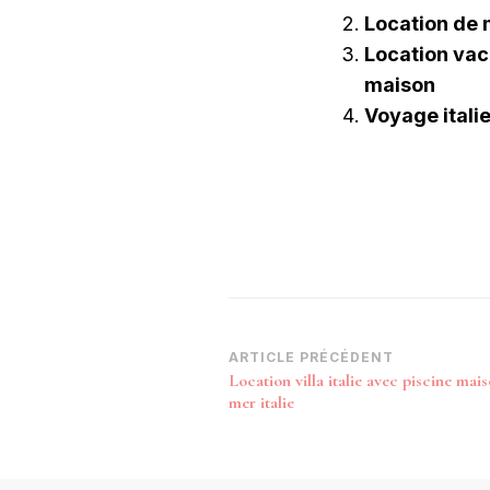
Location de 
Location va
maison
Voyage italie
Navigation
ARTICLE PRÉCÉDENT
Location villa italie avec piscine mai
d’article
mer italie