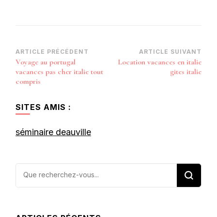
Navigation
ARTICLE PRÉCÉDENT
ARTICLE SUIVANT
Voyage au portugal
Location vacances en italie
d’article
vacances pas cher italie tout
gites italie
compris
SITES AMIS :
séminaire deauville
Vous
recherchiez
quelque
chose ?