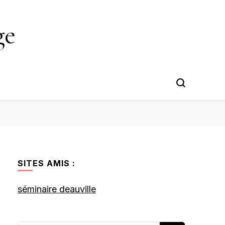
ge
SITES AMIS :
séminaire deauville