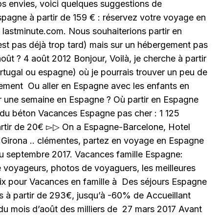
s envies, voici quelques suggestions de
spagne à partir de 159 € : réservez votre voyage en
 lastminute.com. Nous souhaiterions partir en
est pas déjà trop tard) mais sur un hébergement pas
oût ? 4 août 2012 Bonjour, Voilà, je cherche à partir
rtugal ou espagne) où je pourrais trouver un peu de
alement Ou aller en Espagne avec les enfants en
ir une semaine en Espagne ? Où partir en Espagne
et du béton Vacances Espagne pas cher : 1 125
tir de 20€ ▻▷ On a Espagne-Barcelone, Hotel
 Girona .. clémentes, partez en voyage en Espagne
ût ou septembre 2017. Vacances famille Espagne:
 voyageurs, photos de voyaguers, les meilleures
rix pour Vacances en famille à Des séjours Espagne
 partir de 293€, jusqu’à -60% de Accueillant
du mois d’août des milliers de 27 mars 2017 Avant