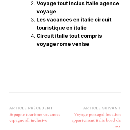
Voyage tout inclus italie agence
voyage
Les vacances en italie circuit
touristique en italie
Circuit italie tout compris
voyage rome venise
Navigation
ARTICLE PRÉCÉDENT
ARTICLE SUIVANT
Espagne tourisme vacances
Voyage portugal location
d’article
espagne all inclusive
appartement italie bord de
mer