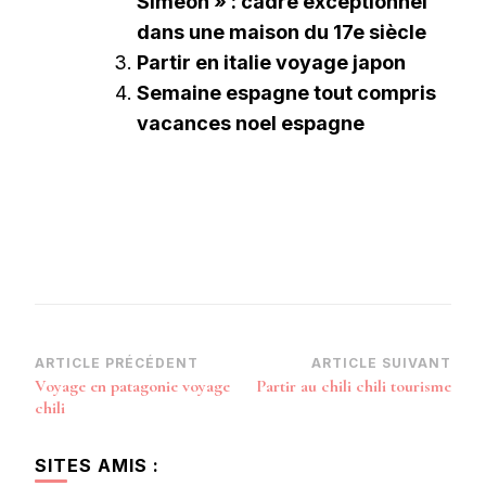
Simeon » : cadre exceptionnel
dans une maison du 17e siècle
Partir en italie voyage japon
Semaine espagne tout compris
vacances noel espagne
Navigation
ARTICLE PRÉCÉDENT
ARTICLE SUIVANT
Voyage en patagonie voyage
Partir au chili chili tourisme
d’article
chili
SITES AMIS :