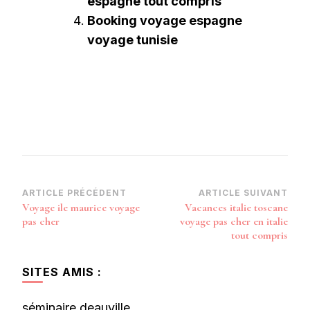
espagne tout compris
Booking voyage espagne
voyage tunisie
Navigation
ARTICLE PRÉCÉDENT
ARTICLE SUIVANT
Voyage ile maurice voyage
Vacances italie toscane
d’article
pas cher
voyage pas cher en italie
tout compris
SITES AMIS :
séminaire deauville