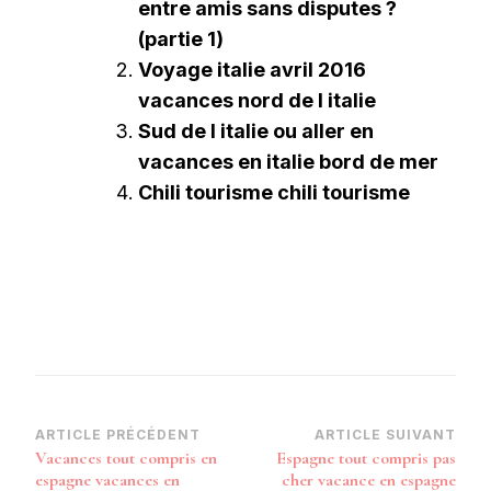
entre amis sans disputes ?
(partie 1)
Voyage italie avril 2016
vacances nord de l italie
Sud de l italie ou aller en
vacances en italie bord de mer
Chili tourisme chili tourisme
Navigation
ARTICLE PRÉCÉDENT
ARTICLE SUIVANT
Vacances tout compris en
Espagne tout compris pas
d’article
espagne vacances en
cher vacance en espagne