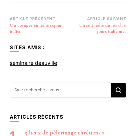
Navigation
ARTICLE PRÉCÉDENT
ARTICLE SUIVANT
Ou voyager en italie sejour
Circuit italie du nord 10
d’article
italien
jours italie mer
SITES AMIS :
séminaire deauville
Vous
recherchiez
quelque
chose ?
ARTICLES RÉCENTS
5 lieux de pèlerinage chrétiens à