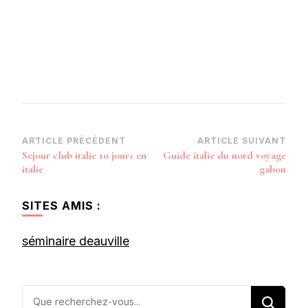
Navigation
ARTICLE PRÉCÉDENT
ARTICLE SUIVANT
Sejour club italie 10 jours en
Guide italie du nord voyage
d’article
italie
gabon
SITES AMIS :
séminaire deauville
Vous