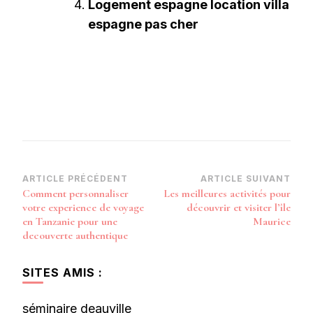
Logement espagne location villa
espagne pas cher
Navigation
ARTICLE PRÉCÉDENT
ARTICLE SUIVANT
Comment personnaliser
Les meilleures activités pour
d’article
votre experience de voyage
découvrir et visiter l’île
en Tanzanie pour une
Maurice
decouverte authentique
SITES AMIS :
séminaire deauville