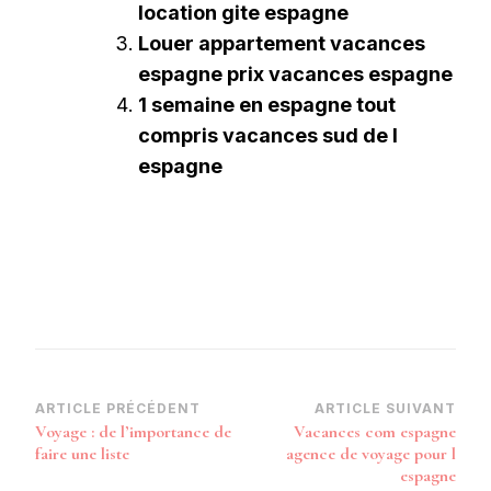
location gite espagne
Louer appartement vacances
espagne prix vacances espagne
1 semaine en espagne tout
compris vacances sud de l
espagne
Navigation
ARTICLE PRÉCÉDENT
ARTICLE SUIVANT
Voyage : de l’importance de
Vacances com espagne
d’article
faire une liste
agence de voyage pour l
espagne