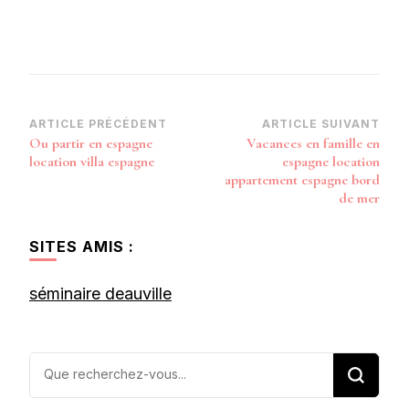
Navigation
ARTICLE PRÉCÉDENT
ARTICLE SUIVANT
Ou partir en espagne
Vacances en famille en
d’article
location villa espagne
espagne location
appartement espagne bord
de mer
SITES AMIS :
séminaire deauville
Vous
recherchiez