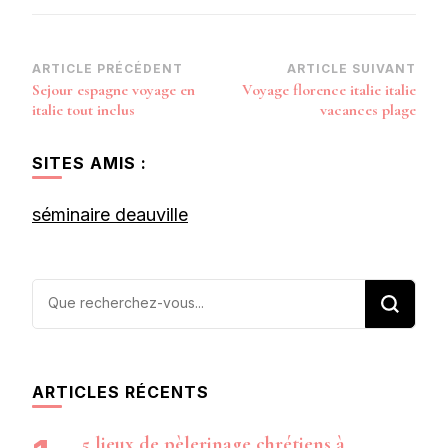
Navigation
ARTICLE PRÉCÉDENT
ARTICLE SUIVANT
Sejour espagne voyage en
Voyage florence italie italie
d’article
italie tout inclus
vacances plage
SITES AMIS :
séminaire deauville
Vous
recherchiez
quelque
chose ?
ARTICLES RÉCENTS
5 lieux de pèlerinage chrétiens à