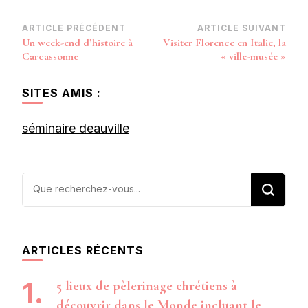
Navigation
ARTICLE PRÉCÉDENT
ARTICLE SUIVANT
Un week-end d’histoire à
Visiter Florence en Italie, la
d’article
Carcassonne
« ville-musée »
SITES AMIS :
séminaire deauville
Vous
recherchiez
quelque
chose ?
ARTICLES RÉCENTS
5 lieux de pèlerinage chrétiens à
découvrir dans le Monde incluant le