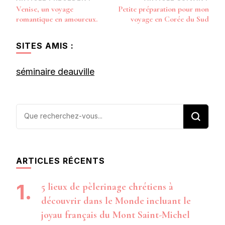
Navigation
Venise, un voyage
Petite préparation pour mon
d’article
romantique en amoureux.
voyage en Corée du Sud
SITES AMIS :
séminaire deauville
Vous
recherchiez
quelque
chose ?
ARTICLES RÉCENTS
5 lieux de pèlerinage chrétiens à
découvrir dans le Monde incluant le
joyau français du Mont Saint-Michel