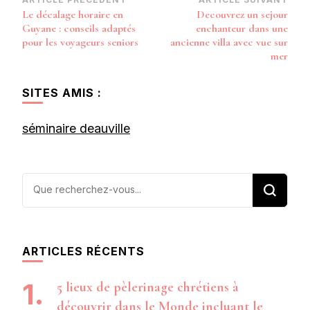
Navigation
Le décalage horaire en
Decouvrez un sejour
d’article
Guyane : conseils adaptés
enchanteur dans une
pour les voyageurs seniors
ancienne villa avec vue sur
mer
SITES AMIS :
séminaire deauville
Vous
recherchiez
quelque
chose ?
ARTICLES RÉCENTS
5 lieux de pèlerinage chrétiens à
découvrir dans le Monde incluant le