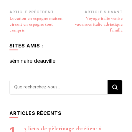
Navigation
ARTICLE PRÉCÉDENT
ARTICLE SUIVANT
Location en espagne maison
Voyage italie venise
d’article
circuit en espagne tout
vacances italie adriatique
compris
famille
SITES AMIS :
séminaire deauville
Vous
recherchiez
quelque
chose ?
ARTICLES RÉCENTS
5 lieux de pèlerinage chrétiens à