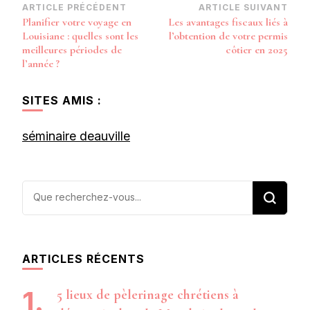
Navigation
ARTICLE PRÉCÉDENT
ARTICLE SUIVANT
Planifier votre voyage en
Les avantages fiscaux liés à
d’article
Louisiane : quelles sont les
l’obtention de votre permis
meilleures périodes de
côtier en 2025
l’année ?
SITES AMIS :
séminaire deauville
Vous
recherchiez
quelque
chose ?
ARTICLES RÉCENTS
5 lieux de pèlerinage chrétiens à