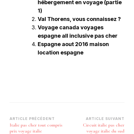
hébergement en voyage (partie
1)
Val Thorens, vous connaissez ?
Voyage canada voyages
espagne all inclusive pas cher
Espagne aout 2016 maison
location espagne
Navigation
ARTICLE PRÉCÉDENT
ARTICLE SUIVANT
Italie pas cher tout compris
Circuit italie pas cher
d’article
prix voyage italie
voyage italie du sud