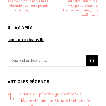
Les avantages fiscaux liés à
Carte des Dolomites :
d’article
l’obtention de votre permis
Voyage au cœur des
côtier en 2025
formations geologiques
millenaires
SITES AMIS :
séminaire deauville
Vous
recherchiez
quelque
chose ?
ARTICLES RÉCENTS
5 lieux de pèlerinage chrétiens à
découvrir dans le Monde incluant le