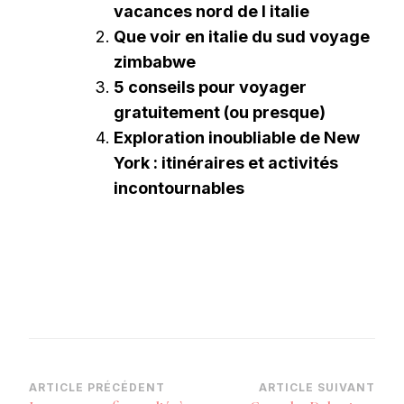
vacances nord de l italie
Que voir en italie du sud voyage
zimbabwe
5 conseils pour voyager
gratuitement (ou presque)
Exploration inoubliable de New
York : itinéraires et activités
incontournables
Navigation
ARTICLE PRÉCÉDENT
ARTICLE SUIVANT