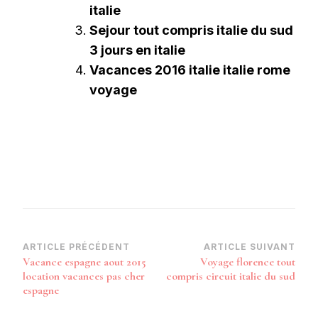
italie
Sejour tout compris italie du sud
3 jours en italie
Vacances 2016 italie italie rome
voyage
Navigation
ARTICLE PRÉCÉDENT
ARTICLE SUIVANT
Vacance espagne aout 2015
Voyage florence tout
d’article
location vacances pas cher
compris circuit italie du sud
espagne