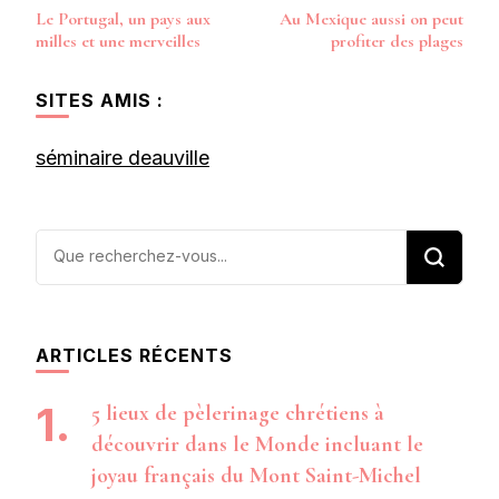
Navigation
Le Portugal, un pays aux
Au Mexique aussi on peut
d’article
milles et une merveilles
profiter des plages
SITES AMIS :
séminaire deauville
Vous
recherchiez
quelque
chose ?
ARTICLES RÉCENTS
5 lieux de pèlerinage chrétiens à
découvrir dans le Monde incluant le
joyau français du Mont Saint-Michel