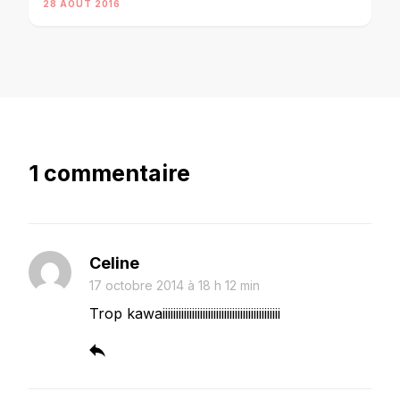
28 AOÛT 2016
1 commentaire
Celine
17 octobre 2014 à 18 h 12 min
Trop kawaiiiiiiiiiiiiiiiiiiiiiiiiiiiiiiiiiiiiiiiiiiii