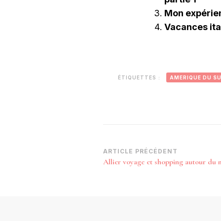
Mon expérien
Vacances ital
ÉTIQUETTES :
AMERIQUE DU S
Navigation
ARTICLE PRÉCÉDENT
Allier voyage et shopping autour du
d’article