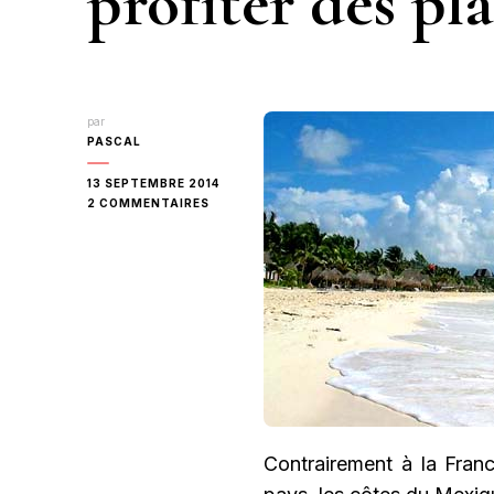
profiter des pl
par
PASCAL
13 SEPTEMBRE 2014
SUR
2 COMMENTAIRES
AU
MEXIQUE
AUSSI
ON
PEUT
PROFITER
DES
PLAGES
Contrairement à la Fran