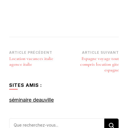
Navigation
ARTICLE PRÉCÉDENT
ARTICLE SUIVANT
Location vacances italie
Espagne voyage tout
d’article
agence italie
compris location gite
espagne
SITES AMIS :
séminaire deauville
Vous