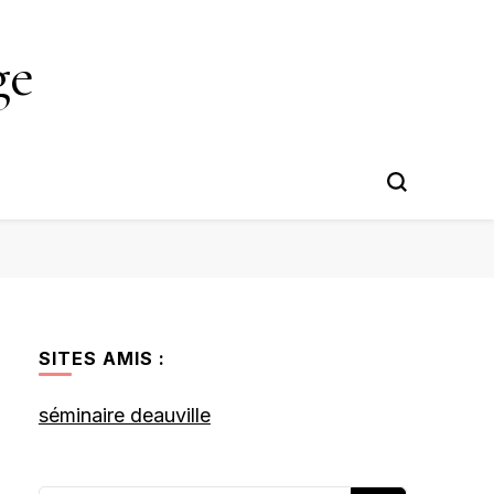
ge
SITES AMIS :
séminaire deauville