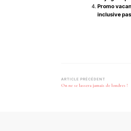
Promo vacan
inclusive pa
Navigation
ARTICLE PRÉCÉDENT
On ne se lassera jamais de londres !
d’article