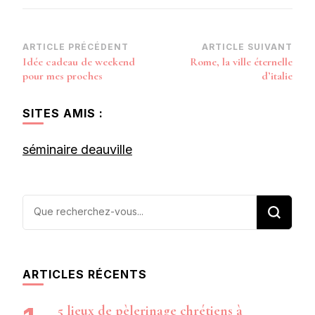
Navigation
ARTICLE PRÉCÉDENT
ARTICLE SUIVANT
Idée cadeau de weekend
Rome, la ville éternelle
d’article
pour mes proches
d’italie
SITES AMIS :
séminaire deauville
Vous
recherchiez
quelque
chose ?
ARTICLES RÉCENTS
5 lieux de pèlerinage chrétiens à