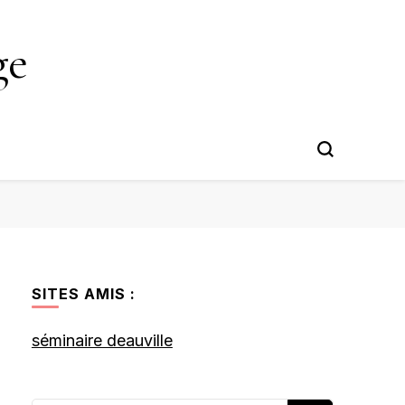
ge
SITES AMIS :
séminaire deauville