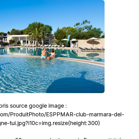
ris source google image :
.com/ProduitPhoto/ESPPMAR-club-marmara-del-
ne-tui.jpg?i10c=img.resize(height:300)