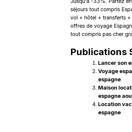
Jusqu’à -33%. Partez en
séjours tout compris Espa
vol + hôtel + transferts
offres de voyage Espagne
tout compris pas cher gr
Publications S
Lancer son e
Voyage espag
espagne
Maison loca
espagne aou
Location vac
espagne