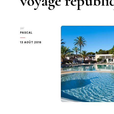
voyage republi
par
PASCAL
13 AOÛT 2016