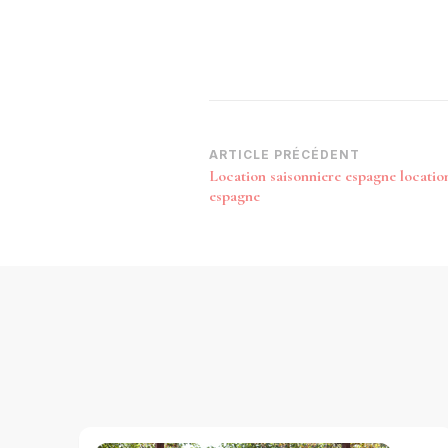
Navigation
ARTICLE PRÉCÉDENT
Location saisonniere espagne locatio
d’article
espagne