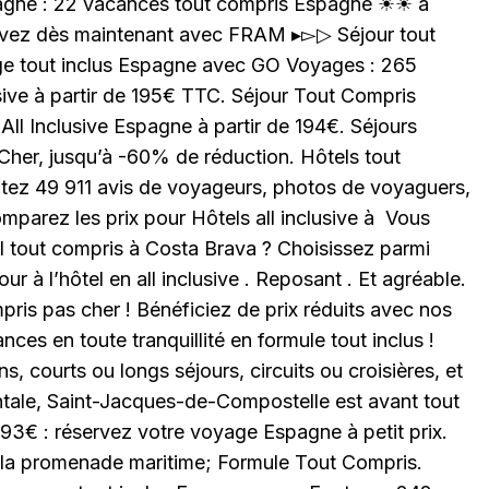
pagne : 22 vacances tout compris Espagne ☀☀ à
ervez dès maintenant avec FRAM ▸▻▷ Séjour tout
e tout inclus Espagne avec GO Voyages : 265
sive à partir de 195€ TTC. Séjour Tout Compris
ll Inclusive Espagne à partir de 194€. Séjours
Cher, jusqu’à -60% de réduction. Hôtels tout
tez 49 911 avis de voyageurs, photos de voyaguers,
comparez les prix pour Hôtels all inclusive à Vous
l tout compris à Costa Brava ? Choisissez parmi
ur à l’hôtel en all inclusive . Reposant . Et agréable.
pris pas cher ! Bénéficiez de prix réduits avec nos
ces en toute tranquillité en formule tout inclus !
s, courts ou longs séjours, circuits ou croisières, et
tale, Saint-Jacques-de-Compostelle est avant tout
3€ : réservez votre voyage Espagne à petit prix.
 la promenade maritime; Formule Tout Compris.