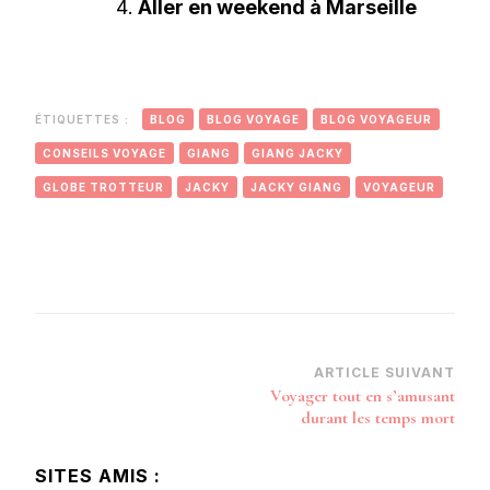
Aller en weekend à Marseille
ÉTIQUETTES :
BLOG
BLOG VOYAGE
BLOG VOYAGEUR
CONSEILS VOYAGE
GIANG
GIANG JACKY
GLOBE TROTTEUR
JACKY
JACKY GIANG
VOYAGEUR
Navigation
ARTICLE SUIVANT
Voyager tout en s’amusant
d’article
durant les temps mort
SITES AMIS :