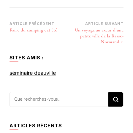
Navigation
ARTICLE PRÉCÉDENT
ARTICLE SUIVANT
Faire du camping cet été
Un voyage au cœur d’une
d’article
petite ville de la Basse-
Normandie.
SITES AMIS :
séminaire deauville
Vous
recherchiez
quelque
chose ?
ARTICLES RÉCENTS