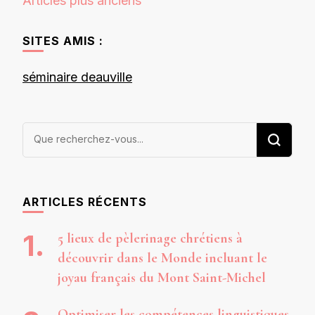
Articles plus anciens
des
articles
SITES AMIS :
séminaire deauville
Vous
recherchiez
quelque
chose ?
ARTICLES RÉCENTS
5 lieux de pèlerinage chrétiens à
découvrir dans le Monde incluant le
joyau français du Mont Saint-Michel
Optimiser les compétences linguistiques