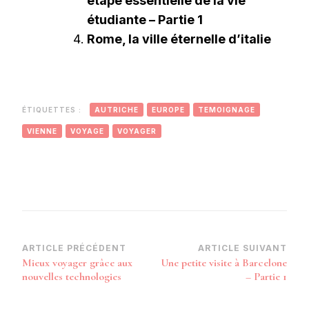
étape essentielle de la vie
étudiante – Partie 1
Rome, la ville éternelle d’italie
ÉTIQUETTES :
AUTRICHE
EUROPE
TEMOIGNAGE
VIENNE
VOYAGE
VOYAGER
Navigation
ARTICLE PRÉCÉDENT
ARTICLE SUIVANT
Mieux voyager grâce aux
Une petite visite à Barcelone
d’article
nouvelles technologies
– Partie 1