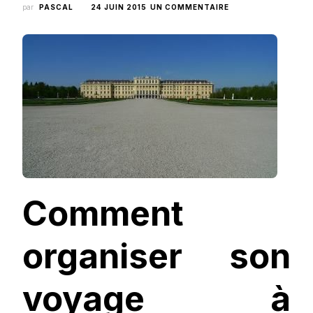
SUR
par
PASCAL
24 JUIN 2015
UN COMMENTAIRE
MON
VOYAGE
À
VIENNE
EN
AUTRICHE
–
L’ORGANISATION
(PARTIE
1)
Comment
organiser son
voyage à