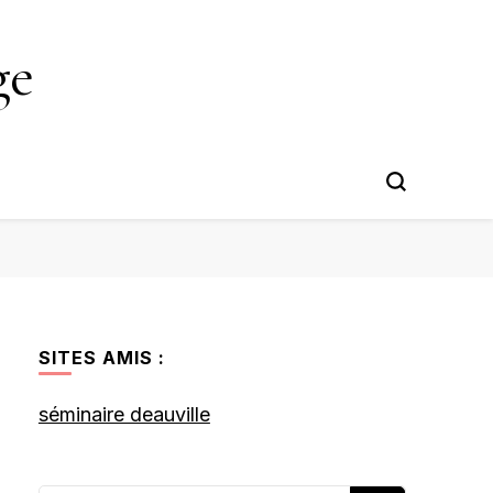
ge
SITES AMIS :
séminaire deauville