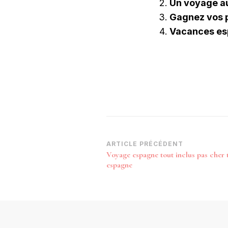
Un voyage au
Gagnez vos 
Vacances esp
Navigation
ARTICLE PRÉCÉDENT
Voyage espagne tout inclus pas cher t
d’article
espagne