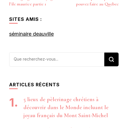
d’article
l’ile maurice partie 1
pouvez faire au Quebec
SITES AMIS :
séminaire deauville
Vous
recherchiez
quelque
chose ?
ARTICLES RÉCENTS
5 lieux de pèlerinage chrétiens à
découvrir dans le Monde incluant le
joyau français du Mont Saint-Michel