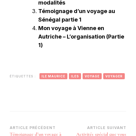
modalités
Témoignage d’un voyage au
Sénégal partie 1
Mon voyage à Vienne en
Autriche – L’organisation (Partie
1)
ÉTIQUETTES :
ILE MAURICE
ILES
VOYAGE
VOYAGER
Navigation
ARTICLE PRÉCÉDENT
ARTICLE SUIVANT
Témoignage d’un voyage à
Activités spécial que vous