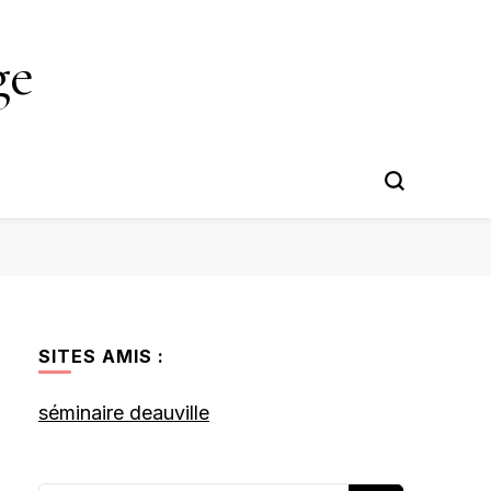
ge
SITES AMIS :
séminaire deauville